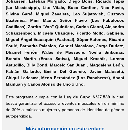
Johansen, Esteban Morgado, Diego Boris, Ricardo Tapia
(La Mississippi), Lito Vitale, Buco Cantlon, Nico Favio,
Silvina Garré, Miguel Zavaleta, Leo Sujatovich, Gustavo
Bazterrica, Mimi Maura, Señor Flavio (Los Fabulosos
Cadillacs), Zorrito "Von" Quintiero, Carlos Gianni, Alejandro
Schanzenbach, Micaela Chauque, Ricardo Mollo, Gabriela,
Miguel Ángel Erausquin (Pastoral), Súper Ratones, Ricardo
Soulé, Barbarita Palacios, Gabriel Maccioco, Jorge Durietz,
Dhaniel Ferrón, Walas de Massacre, Noelia Sinkunas,
Brenda Martin (Eruca Sativa), Miguel Krochik, Lorena
Astudillo, Billy Bond, Marcelo San Juan , Magdalena León,
Fabián Gallardo, Emilio Del Guercio, Javier Malosetti,
Chiqui Ledesma, Meno Fernández (Los Rancheros), Anahí
Mariluan y Carlos Alonso de Uno x Uno.
Este programa cumple con la
Ley de Cupo N°27.539
la cual
busca garantizar el acceso a eventos musicales en un mínimo
de 30% a músicas mujeres y personas de identidad de género
autopercibida.
Más información en este enlace