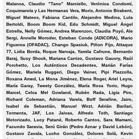
Malanca, Claudio "Tano" Marciello, Verónica Condomí,
Coquimarola y Las Hermanas Vera, Moris, Antonio Birabent,
Miguel Mateos, Fabiana Cantilo, Alejandro Medina, Lula
Bertoldi, Boom Boom Kid, Edu Schmidt, Miguel Ángel
Estrella, Nelly Gómez, Andrea Marenzon, Claudia Puyó, Ale
Sergi, Annelle Moroder, Esteban Conde (ADICORA), Mario
Figueroa (OFADAC), Chango Spasiuk, Piñon Fijo, Attaque
77, Lidia Borda, Roque Narvaja, Yamila Cafrune, Bernardo
Baraj, Susy Shock, Mariana Carrizo, Gustavo Gauvry, Raúl
Porchetto, Los Auténticos Decadentes, Marián Farías
Gómez, Mariela Ruggeri, Diego Vainer, Pipi Piazzolla,
Roxana Amed, La Mona Jiménez, Elena Roger, Ariel Leyra,
María Garay, Tweety González, María Rosa Yorio, Hugo
Marcel, Celsa Mel Gowland, Rubén Rada, Ligia Piro,
Richard Coleman, Adriana Varela, Boff Serafine, Jairo,
Isabel de Sebastián, Manuel Wirzt, Adrián Barilari,
Tormenta, JAF, Los Jaivas, Alfredo Toth, Santiago
Motorizado, Lucy Patané, Roberto Cantos, Sara Mamani,
Facundo Saravia, Serú Girán (Pedro Aznar y David Lebón),
Gustavo Zavala, Lucho González, Dolores Solá, Kevin