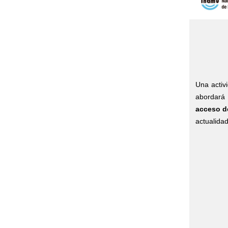
Una activ
abordará
acceso d
actualida