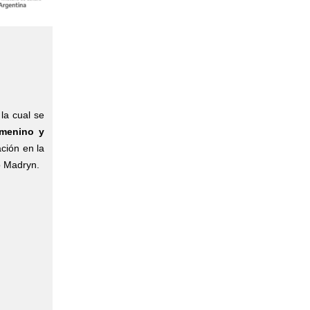
 la cual se
emenino y
ación en la
o Madryn.