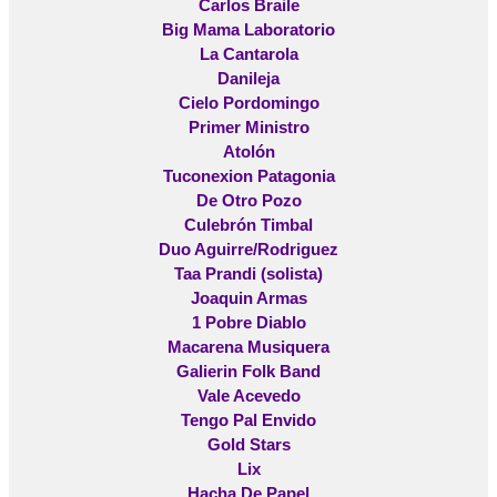
Carlos Braile
Big Mama Laboratorio
La Cantarola
Danileja
Cielo Pordomingo
Primer Ministro
Atolón
Tuconexion Patagonia
De Otro Pozo
Culebrón Timbal
Duo Aguirre/Rodriguez
Taa Prandi (solista)
Joaquin Armas
1 Pobre Diablo
Macarena Musiquera
Galierin Folk Band
Vale Acevedo
Tengo Pal Envido
Gold Stars
Lix
Hacha De Papel