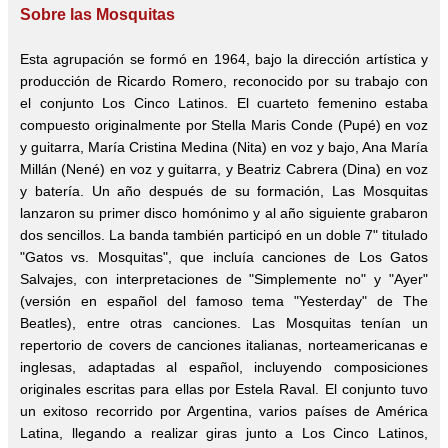
Sobre las Mosquitas
Esta agrupación se formó en 1964, bajo la dirección artística y
producción de Ricardo Romero, reconocido
por su trabajo
con
el conjunto
Los Cinco Latinos. El cuarteto femenino estaba
compuesto originalmente por Stella Maris Conde (Pupé) en voz
y guitarra, María Cristina Medina (Nita) en voz y bajo, Ana María
Millán (Nené) en voz y guitarra, y Beatriz Cabrera (Dina) en voz
y batería. Un año después de su formación, Las Mosquitas
lanzaron su primer disco homónimo y al año siguiente grabaron
dos sencillos. La banda también participó en un doble 7" titulado
"Gatos vs. Mosquitas", que incluía canciones de Los Gatos
Salvajes, con interpretaciones de "Simplemente no" y "Ayer"
(versión en español del famoso tema "Yesterday" de The
Beatles), entre otras canciones. Las Mosquitas tenían un
repertorio de covers de canciones italianas, norteamericanas e
inglesas, adaptadas al español, incluyendo composiciones
originales escritas para ellas por Estela Raval. El conjunto tuvo
un e
xitoso recorrido por Argentina, varios países de América
Latina, llegando a realizar giras junto a Los Cinco Latinos,