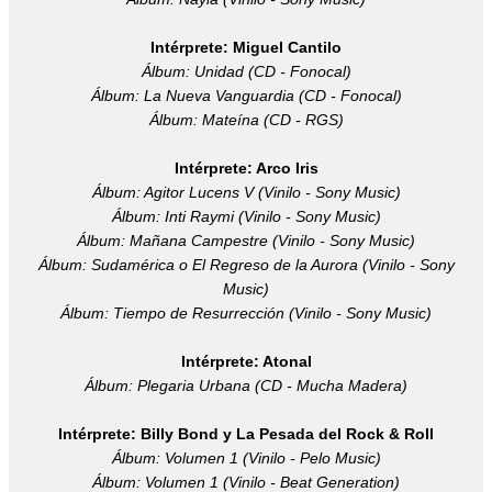
Intérprete: Miguel Cantilo
Á
lbum: Unidad (CD - Fonocal)
Á
lbum: La Nueva Vanguardia (CD - Fonocal)
Á
lbum: Mateína (CD - RGS)
Intérprete: Arco Iris
Á
lbum: Agitor Lucens V (Vinilo - Sony Music)
Á
lbum: Inti Raymi (Vinilo - Sony Music)
Á
lbum: Mañana Campestre (Vinilo - Sony Music)
Á
lbum: Sudamérica o El Regreso de la Aurora (Vinilo - Sony
Music)
Á
lbum: Tiempo de Resurrección (Vinilo - Sony Music)
Intérprete: Atonal
Á
lbum: Plegaria Urbana (CD - Mucha Madera)
Intérprete: Billy Bond y La Pesada del Rock & Roll
Á
lbum: Volumen 1 (Vinilo - Pelo Music)
Álbum: Volumen 1 (Vinilo - Beat Generation)