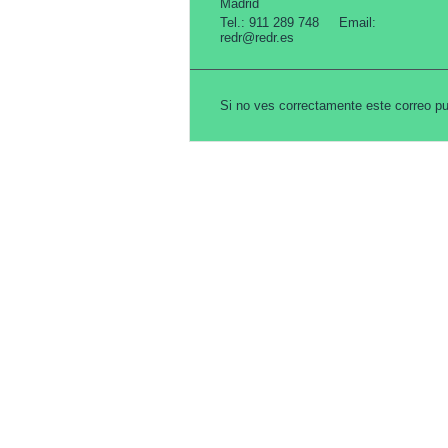
Madrid
Tel.: 911 289 748 Email:
redr@redr.es
Si no ves correctamente este correo 