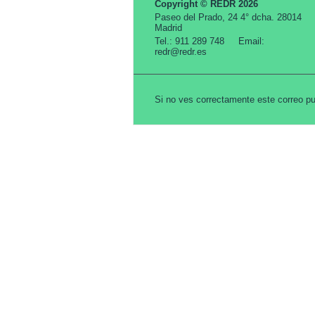
Copyright © REDR 2026
Paseo del Prado, 24 4° dcha. 28014
Madrid
Tel.: 911 289 748 Email:
redr@redr.es
Si no ves correctamente este correo 