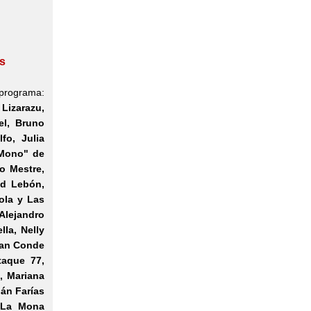
s
 programa:
Lizarazu,
kel, Bruno
fo, Julia
"Mono" de
o Mestre,
id Lebón
,
ola y Las
Alejandro
la, Nelly
ban Conde
taque 77,
, Mariana
án Farías
, La Mona