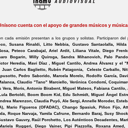
Unísono cuenta con el apoyo de grandes músicos y música
n cada emisión presentan a los grupos y solistas. Participaron del
co, Susana Rinaldi,
Litto Nebbia
, Gustavo Santaolalla, Hilda 
Sosa, Peteco Carabajal, Ariel Ardit, Liliana Vitale, Diego Fren
haro Bogarin, Willy Quiroga, Sandra Mihanovich, Palo Pandol
ictor Heredia, Mavi Díaz , Miguel Cantilo, Andrea Álvarez y el 
 Juan Carlos Baglietto, Rubén Patagonia, Celeste Carballo, Nit
pusotto, Pedro Saborido, Marcela Morelo, Rodolfo García,
Dav
 Malanca, Claudio "Tano" Marciello, Verónica Condomí, Coquimar
Vera, Moris, Antonio Birabent, Miguel Mateos, Fabiana Cantilo, 
Lula Bertoldi, Boom Boom Kid, Edu Schmidt, Miguel Ángel Estrel
ndrea Marenzon, Claudia Puyó, Ale Sergi, Annelle Moroder, Este
), Mario Figueroa (OFADAC), Chango Spasiuk, Piñon Fijo, At
rda, Roque Narvaja, Yamila Cafrune, Bernardo Baraj, Susy Shock
Gustavo Gauvry, Raúl Porchetto, Los Auténticos Decadentes, Mari
ariela Ruggeri, Diego Vainer, Pipi Piazzolla, Roxana Amed