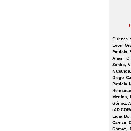
Quienes e
León Gie
Patricia 
Arias, C
Zenko, V
Kapanga,
Diego Ca
Patricia
Hermanas 
Medina, 
Gómez, A
(ADICORA
Lidia Bo
Carrizo, 
Gómez, M