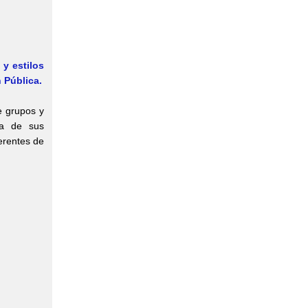
 y estilos
n Pública.
e grupos y
ra de sus
erentes de