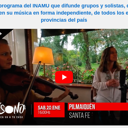
programa del INAMU que difunde grupos y solistas,
n su música en forma independiente, de todos los e
provincias del país