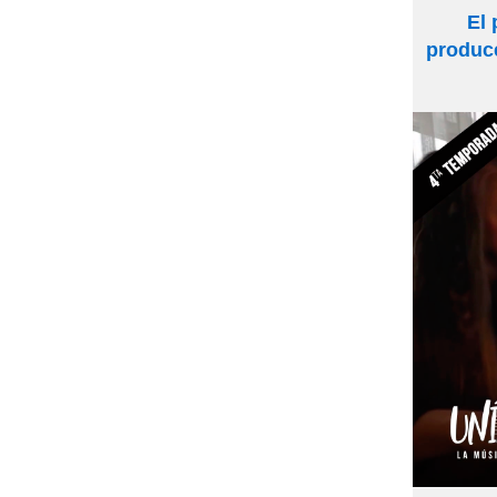
El 
produce