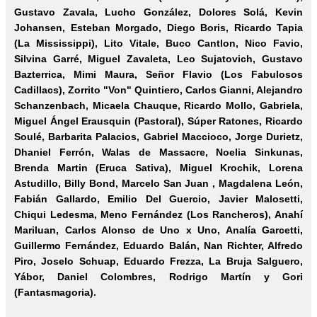
Gustavo Zavala, Lucho González, Dolores Solá, Kevin
Johansen, Esteban Morgado, Diego Boris, Ricardo Tapia
(La Mississippi), Lito Vitale, Buco Cantlon, Nico Favio,
Silvina Garré, Miguel Zavaleta, Leo Sujatovich, Gustavo
Bazterrica, Mimi Maura, Señor Flavio (Los Fabulosos
Cadillacs), Zorrito "Von" Quintiero, Carlos Gianni, Alejandro
Schanzenbach, Micaela Chauque, Ricardo Mollo, Gabriela,
Miguel Ángel Erausquin (Pastoral), Súper Ratones, Ricardo
Soulé, Barbarita Palacios, Gabriel Maccioco, Jorge Durietz,
Dhaniel Ferrón, Walas de Massacre, Noelia Sinkunas,
Brenda Martin (Eruca Sativa), Miguel Krochik, Lorena
Astudillo, Billy Bond, Marcelo San Juan , Magdalena León,
Fabián Gallardo, Emilio Del Guercio, Javier Malosetti,
Chiqui Ledesma, Meno Fernández (Los Rancheros), Anahí
Mariluan, Carlos Alonso de Uno x Uno, Analía Garcetti,
Guillermo Fernández, Eduardo Balán, Nan Richter, Alfredo
Piro, Joselo Schuap, Eduardo Frezza, La Bruja Salguero,
Yábor, Daniel Colombres, Rodrigo Martín y Gori
(Fantasmagoria).