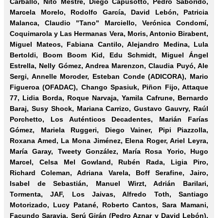
Carballo, Nito Mestre, Diego Capusotto, Pedro Saborido,
Marcela Morelo, Rodolfo García,
David Lebón
, Patricia
Malanca, Claudio "Tano" Marciello, Verónica Condomí,
Coquimarola y Las Hermanas Vera, Moris, Antonio Birabent,
Miguel Mateos, Fabiana Cantilo, Alejandro Medina, Lula
Bertoldi, Boom Boom Kid, Edu Schmidt, Miguel Ángel
Estrella, Nelly Gómez, Andrea Marenzon, Claudia Puyó, Ale
Sergi, Annelle Moroder, Esteban Conde (ADICORA), Mario
Figueroa (OFADAC), Chango Spasiuk, Piñon Fijo, Attaque
77, Lidia Borda, Roque Narvaja, Yamila Cafrune, Bernardo
Baraj, Susy Shock, Mariana Carrizo, Gustavo Gauvry, Raúl
Porchetto, Los Auténticos Decadentes, Marián Farías
Gómez, Mariela Ruggeri, Diego Vainer, Pipi Piazzolla,
Roxana Amed, La Mona Jiménez, Elena Roger, Ariel Leyra,
María Garay, Tweety González, María Rosa Yorio, Hugo
Marcel, Celsa Mel Gowland, Rubén Rada, Ligia Piro,
Richard Coleman, Adriana Varela, Boff Serafine, Jairo,
Isabel de Sebastián, Manuel Wirzt, Adrián Barilari,
Tormenta, JAF, Los Jaivas, Alfredo Toth, Santiago
Motorizado, Lucy Patané, Roberto Cantos, Sara Mamani,
Facundo Saravia, Serú Girán (Pedro Aznar y David Lebón),