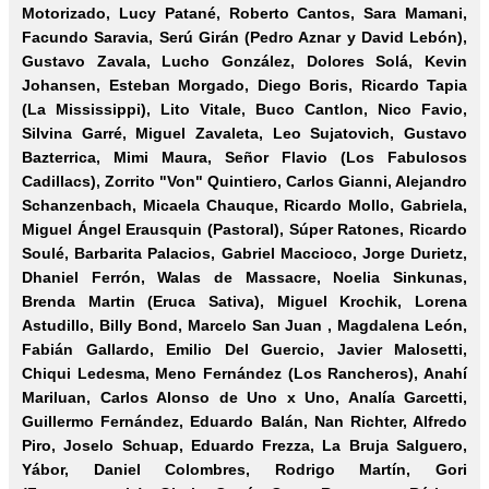
Motorizado, Lucy Patané, Roberto Cantos, Sara Mamani,
Facundo Saravia, Serú Girán (Pedro Aznar y David Lebón),
Gustavo Zavala, Lucho González, Dolores Solá, Kevin
Johansen, Esteban Morgado, Diego Boris, Ricardo Tapia
(La Mississippi), Lito Vitale, Buco Cantlon, Nico Favio,
Silvina Garré, Miguel Zavaleta, Leo Sujatovich, Gustavo
Bazterrica, Mimi Maura, Señor Flavio (Los Fabulosos
Cadillacs), Zorrito "Von" Quintiero, Carlos Gianni, Alejandro
Schanzenbach, Micaela Chauque, Ricardo Mollo, Gabriela,
Miguel Ángel Erausquin (Pastoral), Súper Ratones, Ricardo
Soulé, Barbarita Palacios, Gabriel Maccioco, Jorge Durietz,
Dhaniel Ferrón, Walas de Massacre, Noelia Sinkunas,
Brenda Martin (Eruca Sativa), Miguel Krochik, Lorena
Astudillo, Billy Bond, Marcelo San Juan , Magdalena León,
Fabián Gallardo, Emilio Del Guercio, Javier Malosetti,
Chiqui Ledesma, Meno Fernández (Los Rancheros), Anahí
Mariluan, Carlos Alonso de Uno x Uno, Analía Garcetti,
Guillermo Fernández, Eduardo Balán, Nan Richter, Alfredo
Piro, Joselo Schuap, Eduardo Frezza, La Bruja Salguero,
Yábor, Daniel Colombres, Rodrigo Martín, Gori