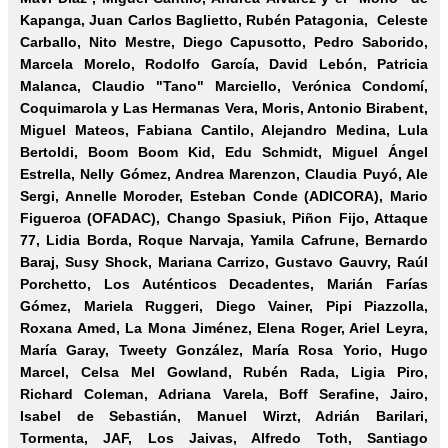
Kapanga, Juan Carlos Baglietto, Rubén Patagonia, Celeste
Carballo, Nito Mestre, Diego Capusotto, Pedro Saborido,
Marcela Morelo, Rodolfo García,
David Lebón
, Patricia
Malanca, Claudio "Tano" Marciello, Verónica Condomí,
Coquimarola y Las Hermanas Vera, Moris, Antonio Birabent,
Miguel Mateos, Fabiana Cantilo, Alejandro Medina, Lula
Bertoldi, Boom Boom Kid, Edu Schmidt, Miguel Ángel
Estrella, Nelly Gómez, Andrea Marenzon, Claudia Puyó, Ale
Sergi, Annelle Moroder, Esteban Conde (ADICORA), Mario
Figueroa (OFADAC), Chango Spasiuk, Piñon Fijo, Attaque
77, Lidia Borda, Roque Narvaja, Yamila Cafrune, Bernardo
Baraj, Susy Shock, Mariana Carrizo, Gustavo Gauvry, Raúl
Porchetto, Los Auténticos Decadentes, Marián Farías
Gómez, Mariela Ruggeri, Diego Vainer, Pipi Piazzolla,
Roxana Amed, La Mona Jiménez, Elena Roger, Ariel Leyra,
María Garay, Tweety González, María Rosa Yorio, Hugo
Marcel, Celsa Mel Gowland, Rubén Rada, Ligia Piro,
Richard Coleman, Adriana Varela, Boff Serafine, Jairo,
Isabel de Sebastián, Manuel Wirzt, Adrián Barilari,
Tormenta, JAF, Los Jaivas, Alfredo Toth, Santiago