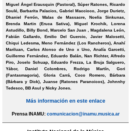
Miguel Ángel Erausquin (Pastoral), Súper Ratones, Ricardo
Soulé, Barbarita Palacios, Gabriel Maccioco, Jorge Durietz,
Dhaniel Ferrón, Walas de Massacre, Noelia Sinkunas,
Brenda Martin (Eruca Sativa), Miguel Krochik, Lorena
Astudillo, Billy Bond, Marcelo San Juan , Magdalena León,
Fabián Gallardo, Emilio Del Guercio, Javier Malosetti,
Chiqui Ledesma, Meno Fernández (Los Rancheros), Anahí
Mariluan, Carlos Alonso de Uno x Uno, Analía Garcetti,
Guillermo Fernández, Eduardo Balán, Nan Richter, Alfredo
Piro, Joselo Schuap, Eduardo Frezza, La Bruja Salguero,
Yábor, Daniel Colombres, Rodrigo Martín, Gori
(Fantasmagoria), Gloria Carrá, Coco Romero, Bárbara
(Bárbara y Dick), Juanse (Ratones Paranoicos), Johnnhy
Tedesco, BB Asul y Nicky Jones.
Más información en este enlace
Prensa INAMU:
comunicacion@inamu.musica.ar