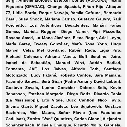
Sergi, Annelle Moroder, Esteban Conde (ADICORA), Mario
Figueroa (OFADAC), Chango Spasiuk, Piñon Fijo, Attaque
77, Lidia Borda, Roque Narvaja, Yamila Cafrune, Bernardo
Baraj, Susy Shock, Mariana Carrizo, Gustavo Gauvry, Raúl
Porchetto, Los Auténticos Decadentes, Marián Farías
Gómez, Mariela Ruggeri, Diego Vainer, Pipi Piazzolla,
Roxana Amed, La Mona Jiménez, Elena Roger, Ariel Leyra,
María Garay, Tweety González, María Rosa Yorio, Hugo
Marcel, Celsa Mel Gowland, Rubén Rada, Ligia Piro,
Richard Coleman, Adriana Varela, Boff Serafine, Jairo,
Isabel de Sebastián, Manuel Wirzt, Adrián Barilari,
Tormenta, JAF, Los Jaivas, Alfredo Toth, Santiago
Motorizado, Lucy Patané, Roberto Cantos, Sara Mamani,
Facundo Saravia, Serú Girán (Pedro Aznar y David Lebón),
Gustavo Zavala, Lucho González, Dolores Solá, Kevin
Johansen, Esteban Morgado, Diego Boris, Ricardo Tapia
(La Mississippi), Lito Vitale, Buco Cantlon, Nico Favio,
Silvina Garré, Miguel Zavaleta, Leo Sujatovich, Gustavo
Bazterrica, Mimi Maura, Señor Flavio (Los Fabulosos
Cadillacs), Zorrito "Von" Quintiero, Carlos Gianni, Alejandro
Schanzenbach, Micaela Chauque, Ricardo Mollo, Gabriela,