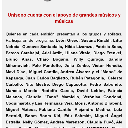
Unísono cuenta con el apoyo de grandes músicos y
músicas
Quienes en cada emisión presentan a los grupos y solistas.
Participaron del programa:
León Gieco, Susana Rinaldi,
Litto
Nebbia
, Gustavo Santaolalla, Hilda Lizarazu, Patricia Sosa,
Peteco Carabajal, Ariel Ardit, Liliana Vitale, Diego Frenkel,
Bruno Arias, Charo Bogarin, Willy Quiroga, Sandra
Mihanovich, Palo Pandolfo, Julia Zenko, Victor Heredia,
Mavi Díaz , Miguel Cantilo, Andrea Álvarez y el "Mono" de
Kapanga, Juan Carlos Baglietto, Rubén Patagonia, Celeste
Carballo, Nito Mestre, Diego Capusotto, Pedro Saborido,
Marcela Morelo, Rodolfo García,
David Lebón
, Patricia
Malanca, Claudio "Tano" Marciello, Verónica Condomí,
Coquimarola y Las Hermanas Vera, Moris, Antonio Birabent,
Miguel Mateos, Fabiana Cantilo, Alejandro Medina, Lula
Bertoldi, Boom Boom Kid, Edu Schmidt, Miguel Ángel
Estrella, Nelly Gómez, Andrea Marenzon, Claudia Puyó, Ale