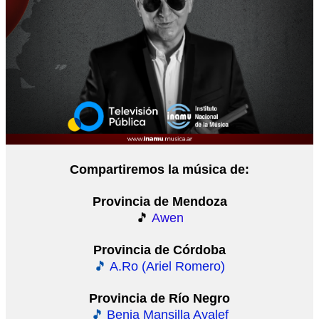
Compartiremos la música de:
Provincia de Mendoza
🎵
Awen
Provincia de Córdoba
🎵
A.Ro (Ariel Romero)
Provincia de Río Negro
🎵
Benja Mansilla
Ayalef