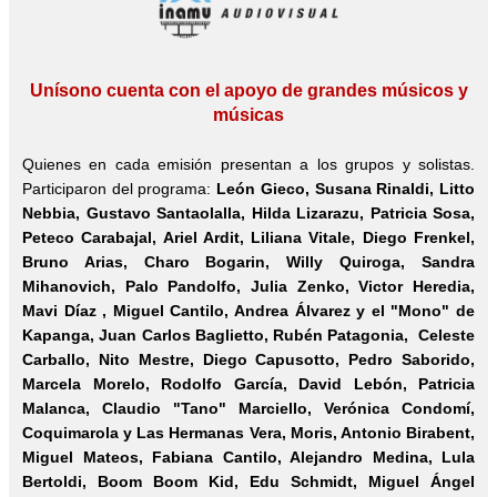
Unísono cuenta con el apoyo de grandes músicos y
músicas
Quienes en cada emisión presentan a los grupos y solistas.
Participaron del programa:
León Gieco, Susana Rinaldi,
Litto
Nebbia
, Gustavo Santaolalla, Hilda Lizarazu, Patricia Sosa,
Peteco Carabajal, Ariel Ardit, Liliana Vitale, Diego Frenkel,
Bruno Arias, Charo Bogarin, Willy Quiroga, Sandra
Mihanovich, Palo Pandolfo, Julia Zenko, Victor Heredia,
Mavi Díaz , Miguel Cantilo, Andrea Álvarez y el "Mono" de
Kapanga, Juan Carlos Baglietto, Rubén Patagonia, Celeste
Carballo, Nito Mestre, Diego Capusotto, Pedro Saborido,
Marcela Morelo, Rodolfo García,
David Lebón
, Patricia
Malanca, Claudio "Tano" Marciello, Verónica Condomí,
Coquimarola y Las Hermanas Vera, Moris, Antonio Birabent,
Miguel Mateos, Fabiana Cantilo, Alejandro Medina, Lula
Bertoldi, Boom Boom Kid, Edu Schmidt, Miguel Ángel