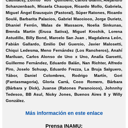
Cadillacs), Zorrito "Von" Quintiero, Carlos Gianni, Alejandro
Schanzenbach, Micaela Chauque, Ricardo Mollo, Gabriela,
Miguel Ángel Erausquin (Pastoral), Súper Ratones, Ricardo
Soulé, Barbarita Palacios, Gabriel Maccioco, Jorge Durietz,
Dhaniel Ferrón, Walas de Massacre, Noelia Sinkunas,
Brenda Martin (Eruca Sativa), Miguel Krochik, Lorena
Astudillo, Billy Bond, Marcelo San Juan , Magdalena León,
Fabián Gallardo, Emilio Del Guercio, Javier Malosetti,
Chiqui Ledesma, Meno Fernández (Los Rancheros), Anahí
Mariluan, Carlos Alonso de Uno x Uno, Analía Garcetti,
Guillermo Fernández, Eduardo Balán, Nan Richter, Alfredo
Piro, Joselo Schuap, Eduardo Frezza, La Bruja Salguero,
Yábor, Daniel Colombres, Rodrigo Martín, Gori
(Fantasmagoria), Gloria Carrá, Coco Romero, Bárbara
(Bárbara y Dick), Juanse (Ratones Paranoicos), Johnnhy
Tedesco, BB Asul, Nicky Jones, Buenos Aires 8 y Willy
González.
Más información en este enlace
Prensa INAMU: