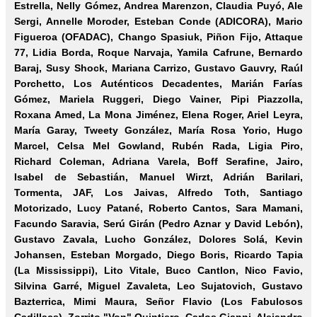
Estrella, Nelly Gómez, Andrea Marenzon, Claudia Puyó, Ale
Sergi, Annelle Moroder, Esteban Conde (ADICORA), Mario
Figueroa (OFADAC), Chango Spasiuk, Piñon Fijo, Attaque
77, Lidia Borda, Roque Narvaja, Yamila Cafrune, Bernardo
Baraj, Susy Shock, Mariana Carrizo, Gustavo Gauvry, Raúl
Porchetto, Los Auténticos Decadentes, Marián Farías
Gómez, Mariela Ruggeri, Diego Vainer, Pipi Piazzolla,
Roxana Amed, La Mona Jiménez, Elena Roger, Ariel Leyra,
María Garay, Tweety González, María Rosa Yorio, Hugo
Marcel, Celsa Mel Gowland, Rubén Rada, Ligia Piro,
Richard Coleman, Adriana Varela, Boff Serafine, Jairo,
Isabel de Sebastián, Manuel Wirzt, Adrián Barilari,
Tormenta, JAF, Los Jaivas, Alfredo Toth, Santiago
Motorizado, Lucy Patané, Roberto Cantos, Sara Mamani,
Facundo Saravia, Serú Girán (Pedro Aznar y David Lebón),
Gustavo Zavala, Lucho González, Dolores Solá, Kevin
Johansen, Esteban Morgado, Diego Boris, Ricardo Tapia
(La Mississippi), Lito Vitale, Buco Cantlon, Nico Favio,
Silvina Garré, Miguel Zavaleta, Leo Sujatovich, Gustavo
Bazterrica, Mimi Maura, Señor Flavio (Los Fabulosos